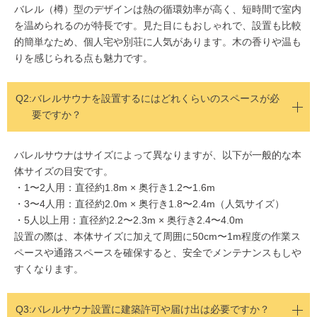
バレル（樽）型のデザインは熱の循環効率が高く、短時間で室内
を温められるのが特長です。見た目にもおしゃれで、設置も比較
的簡単なため、個人宅や別荘に人気があります。木の香りや温も
りを感じられる点も魅力です。
Q2:
バレルサウナを設置するにはどれくらいのスペースが必
要ですか？
バレルサウナはサイズによって異なりますが、以下が一般的な本
体サイズの目安です。
・1〜2人用：直径約1.8m × 奥行き1.2〜1.6m
・3〜4人用：直径約2.0m × 奥行き1.8〜2.4m（人気サイズ）
・5人以上用：直径約2.2〜2.3m × 奥行き2.4〜4.0m
設置の際は、本体サイズに加えて周囲に50cm〜1m程度の作業ス
ペースや通路スペースを確保すると、安全でメンテナンスもしや
すくなります。
Q3:
バレルサウナ設置に建築許可や届け出は必要ですか？