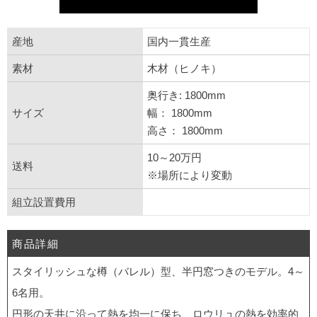
産地
国内一貫生産
素材
木材（ヒノキ）
奥行き: 1800mm
サイズ
幅： 1800mm
高さ： 1800mm
10～20万円
送料
※場所により変動
組立設置費用
商品詳細
スタイリッシュな樽（バレル）型、半円窓つきのモデル。4～
6名用。
円形の天井に沿って熱を均一に保ち、ロウリュの熱を効率的