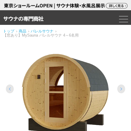
トップ
›
商品
›
バレルサウナ
›
【窓あり】MySauna バレルサウナ 4～6名用