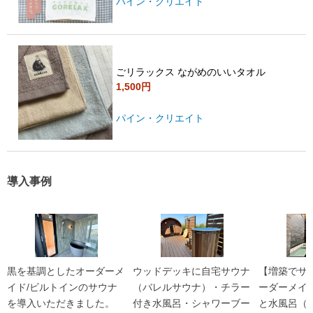
パイン・クリエイト
ごリラックス ながめのいいタオル
1,500円
パイン・クリエイト
導入事例
黒を基調としたオーダーメ
ウッドデッキに自宅サウナ
【増築でサ
イド/ビルトインのサウナ
（バレルサウナ）・チラー
ーダーメイ
を導入いただきました。
付き水風呂・シャワーブー
と水風呂（