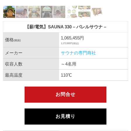
【薪/電気】SAUNA 330 – バレルサウナ –
1,065,455円
価格
(税抜)
1,172,000円(税込)
メーカー
サウナの専門商社
収容人数
～4名用
最高温度
110℃
お問合せ
お見積り