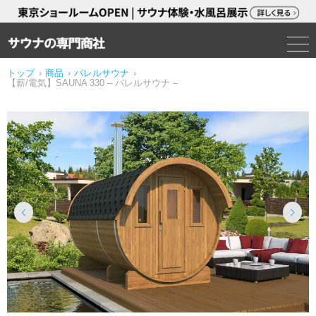
トップ
›
商品
›
バレルサウナ
›
【薪/電気】SAUNA 330 – バレルサウナ –