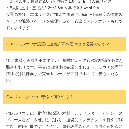
・3〜4人用：直径約2.0m × 奥行き1.8〜2.4m（人気サイズ）
・5人以上用：直径約2.2〜2.3m × 奥行き2.4〜4.0m
設置の際は、本体サイズに加えて周囲に50cm〜1m程度の作業ス
ペースや通路スペースを確保すると、安全でメンテナンスもしや
すくなります。
Q3:
バレルサウナ設置に建築許可や届け出は必要ですか？
10㎡未満なら原則不要ですが、地域によっては確認申請が必要な
場合もあります。事前に自治体に確認しましょう。サウナの専門
商社では法律面まで完全サポートが可能ですのでご安心くださ
い。
Q4:バレルサウナの寿命・耐久性は？
バレルサウナは、耐久性の高い木材（レッドシダー、パイン、ス
プルースなど）を使用しており、適切なメンテナンスを行えば10
年以上使用可能です。ただし、屋外設置のため、雨風や紫外線に