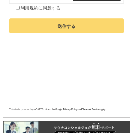
利用規約
に同意する
送信する
This site is protected by reCAPTCHA and the Google
Privacy Policy
and
Terms of Service
apply.