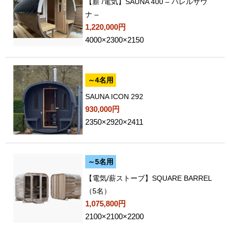
【薪 /電気】SAUNA 400 – バレルサウ
ナ –
1,220,000円
4000×2300×2150
～4名用
SAUNA ICON 292
930,000円
2350×2920×2411
～5名用
【電気/薪ストーブ】SQUARE BARREL
（5名）
1,075,800円
2100×2100×2200