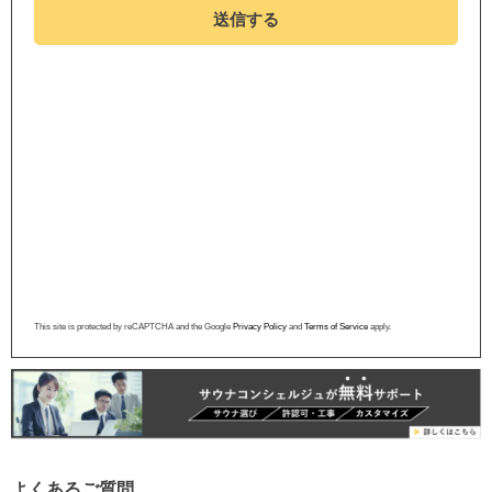
送信する
This site is protected by reCAPTCHA and the Google
Privacy Policy
and
Terms of Service
apply.
よくあるご質問