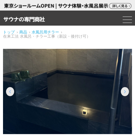
トップ
›
商品
›
水風呂用チラー
›
在来工法 水風呂・チラー工事（新設・後付け可）