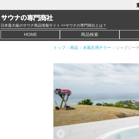
日本最大級のサウナ商品情報サイト >>サウナの専門商社とは？
HOME
商品検索
トップ
›
商品
›
水風呂用チラー
›
ジャグジー