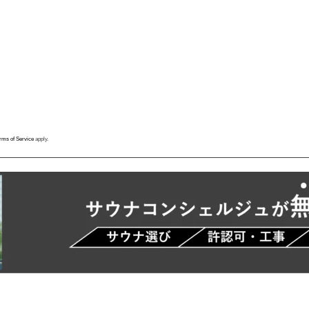
rms of Service
apply.