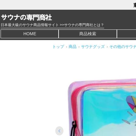
日本最大級のサウナ商品情報サイト >>サウナの専門商社とは？
HOME
商品検索
トップ
›
商品
›
サウナグッズ
›
その他のサウ