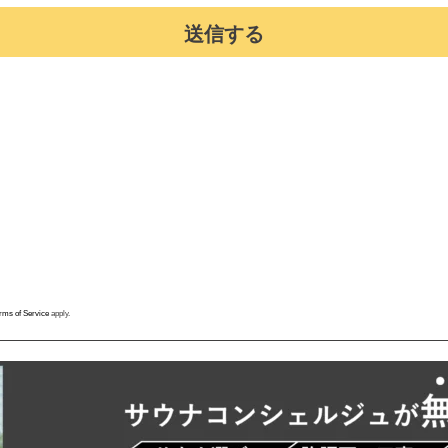
送信する
rms of Service
apply.