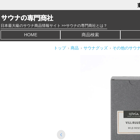
日本最大級のサウナ商品情報サイト >>サウナの専門商社とは？
HOME
商品検索
トップ
›
商品
›
サウナグッズ
›
その他のサウ