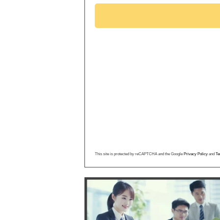
This site is protected by reCAPTCHA and the Google
Privacy Policy
and
Te