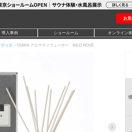
お見
導入事例
ショールーム
オンライン
ナグッズ
›
OSMIA アロマディフューザー WILD ROSE