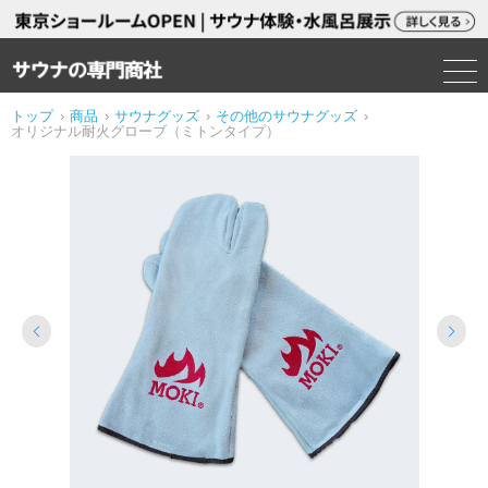
トップ
›
商品
›
サウナグッズ
›
その他のサウナグッズ
›
オリジナル耐火グローブ（ミトンタイプ）