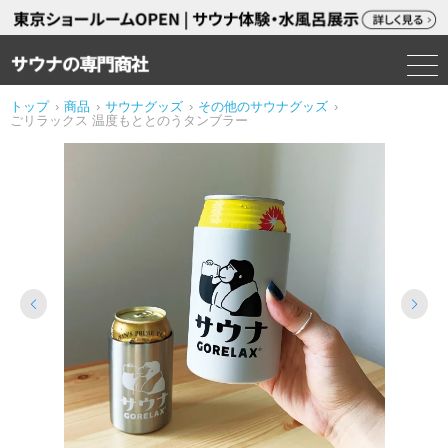
トップ
›
商品
›
サウナグッズ
›
その他のサウナグッズ
›
ごリラックス 温度もととのうタンブラー