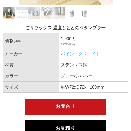
ごリラックス 温度もととのうタンブラー
1,900円
価格
(税抜)
2,090円(税込)
メーカー
パイン・クリエイト
材質
ステンレス鋼
カラー
グレー/シルバー
サイズ
約W72xD72xH109mm
お問合せ
お見積り