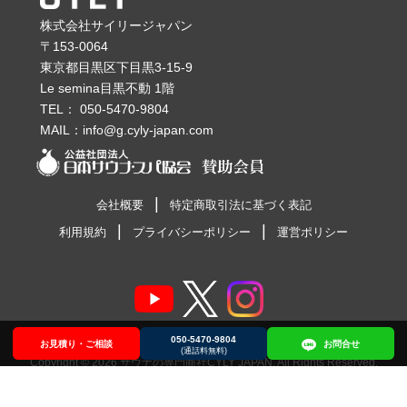
株式会社サイリージャパン
〒153-0064
東京都目黒区下目黒3-15-9
Le semina目黒不動 1階
TEL：
050-5470-9804
MAIL：
info@g.cyly-japan.com
会社概要
特定商取引法に基づく表記
利用規約
プライバシーポリシー
運営ポリシー
050-5470-9804
お見積り・ご相談
お見積り・ご相談
050-5470-9804
お問合せ
お問合せ
(通話料無料)
Copyright © 2026
サウナの専門商社CYLY JAPAN
. All Rights Reserved.