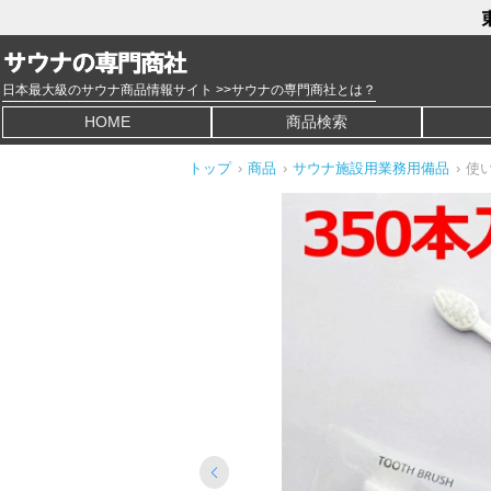
日本最大級のサウナ商品情報サイト >>サウナの専門商社とは？
HOME
商品検索
トップ
›
商品
›
サウナ施設用業務用備品
›
使