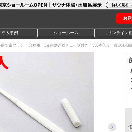
お見
導入事例
ショールーム
オンライン
い捨て歯ブラシ 業務用 3ｇ歯磨き粉チューブ付き 350本入り 白SGB