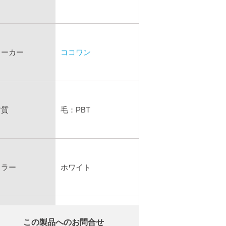
メーカー
ココワン
材質
毛：PBT
カラー
ホワイト
この製品へのお問合せ
サイズ
本数 350