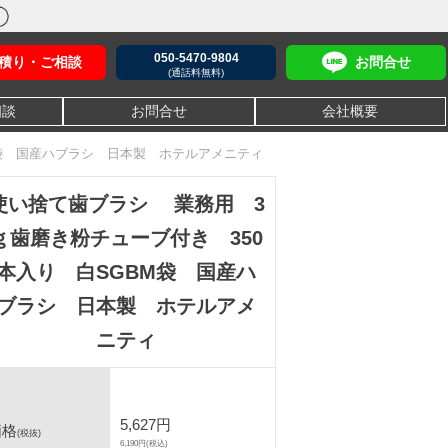
050-5470-9804
積り・ご相談
お問合せ
(通話料無料)
相談
お問合せ
会社概要
M袋 国産ハブラシ 日本製 ホテルアメニティ
使い捨て歯ブラシ 業務用 3
ｇ歯磨き粉チューブ付き 350
本入り 白SGBM袋 国産ハ
ブラシ 日本製 ホテルアメ
ニティ
5,627円
価格
(税抜)
6,190円(税込)