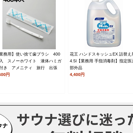
業務用】使い捨て歯ブラシ 400
花王 ハンドスキッシュEX 詰替え
入 スノーホワイト 液体ハミガ
4.5l【業務用 手指消毒剤】指定医
付き アメニティ 旅行 出張
部外品
600円
4,400円