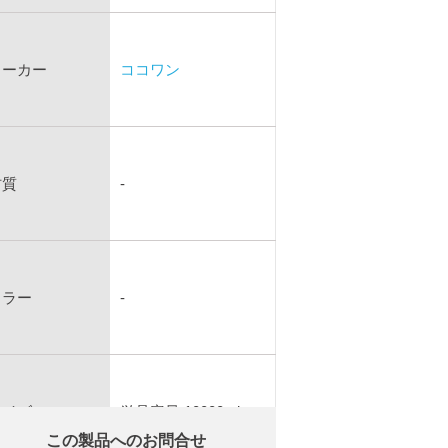
メーカー
ココワン
材質
-
カラー
-
サイズ
単品容量 10000ml
この製品へのお問合せ