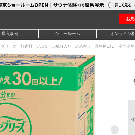
お見
導入事例
ショールーム
オンライン
ァブリーズ 無香料 アルコール成分入り 詰め替え 業務用10Ｌ 空間消臭