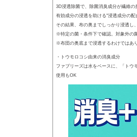
3D浸透除菌で、除菌消臭成分が繊維の
有効成分の浸透を助ける”浸透成分の配
その結果、布の奥までしっかり浸透し
※特定の菌・条件下で確認。対象外の
※布団の奥底まで浸透するわけではあ
・トウモロコシ由来の消臭成分
ファブリーズは水をベースに、「トウ
使用もOK