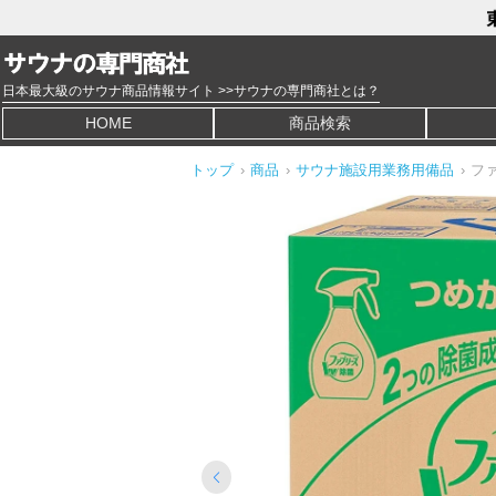
日本最大級のサウナ商品情報サイト >>サウナの専門商社とは？
HOME
商品検索
トップ
›
商品
›
サウナ施設用業務用備品
›
フ