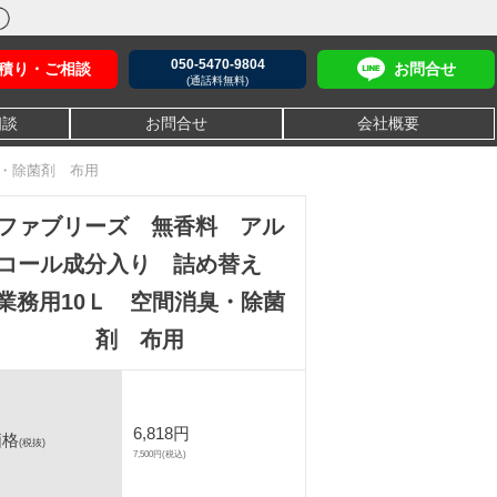
050-5470-9804
積り・ご相談
お問合せ
(通話料無料)
相談
お問合せ
会社概要
・除菌剤 布用
ファブリーズ 無香料 アル
コール成分入り 詰め替え
業務用10Ｌ 空間消臭・除菌
剤 布用
6,818円
価格
(税抜)
7,500円(税込)