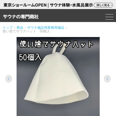
トップ
›
商品
›
サウナ施設用業務用備品
›
使い捨てサウナハット 50個入