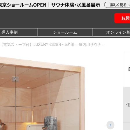
お見
導入事例
ショールーム
オンライン
【電気ストーブ付】LUXURY 2826 4～5名用 – 屋内用サウナ –