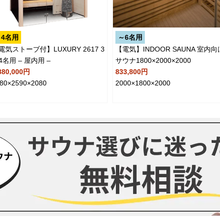
4名用
～6名用
電気ストーブ付】LUXURY 2617 3
【電気】INDOOR SAUNA 室内向
4名用 – 屋内用 –
サウナ1800×2000×2000
880,000円
833,800円
80×2590×2080
2000×1800×2000