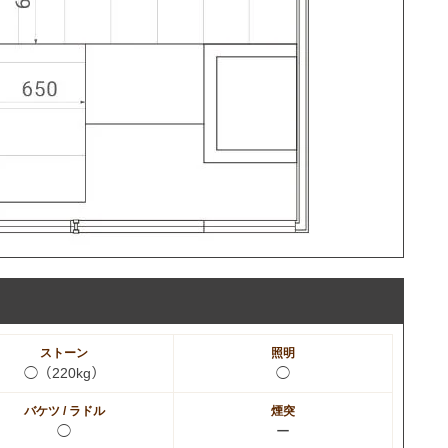
ストーン
照明
◯（220kg）
◯
バケツ / ラドル
煙突
◯
ー