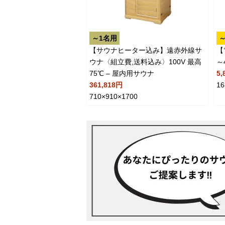
～1名用
～
【サウナヒーター込み】遠赤外線サ
【
ウナ〈組立費,送料込み〉100V 最高
～
75℃ – 屋内用サウナ
5,
361,818円
16
710×910×1700