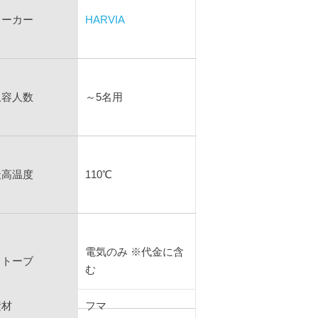
メーカー
HARVIA
収容人数
～5名用
最高温度
110℃
電気のみ ※代金に含
ストーブ
む
素材
フマ