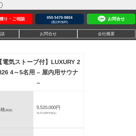
050-5470-9804
積り・ご相談
お問合せ
(通話料無料)
相談
お問合せ
会社概要
【電気ストーブ付】LUXURY 2
826 4～5名用 – 屋内用サウナ
–
9,520,000円
価格
(税抜)
10,472,000円(税込)