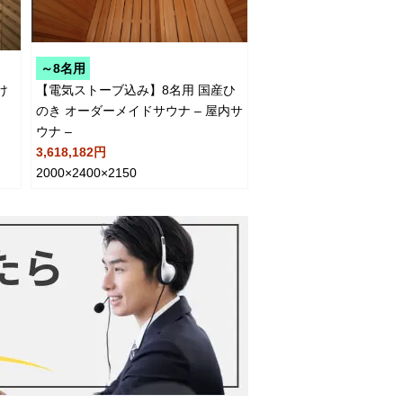
～8名用
け
【電気ストーブ込み】8名用 国産ひ
のき オーダーメイドサウナ – 屋内サ
ウナ –
3,618,182円
2000×2400×2150