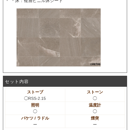
・床：複層ビニル床シート
セット内容
ストーブ
ストーン
◯RSS-2.15
◯
照明
温度計
◯
◯
バケツ / ラドル
煙突
ー
ー