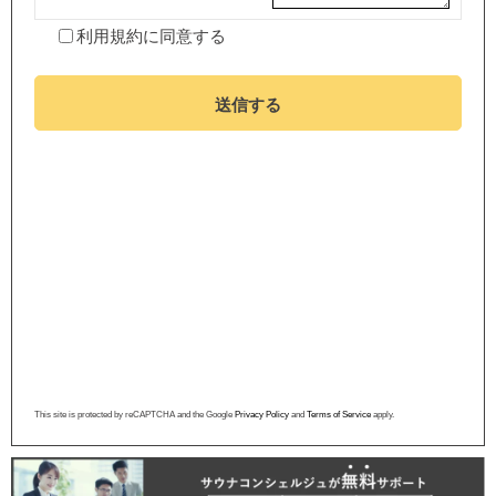
利用規約
に同意する
送信する
This site is protected by reCAPTCHA and the Google
Privacy Policy
and
Terms of Service
apply.