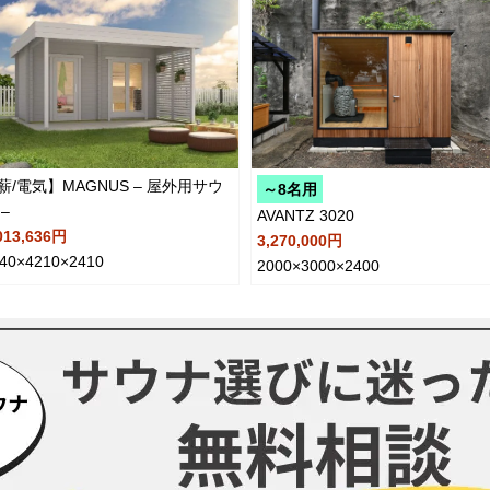
薪/電気】MAGNUS – 屋外用サウ
～8名用
–
AVANTZ 3020
013,636円
3,270,000円
40×4210×2410
2000×3000×2400