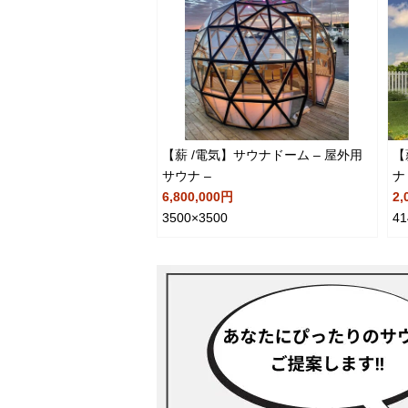
【薪 /電気】サウナドーム – 屋外用
【
サウナ –
ナ 
6,800,000円
2,
3500×3500
41