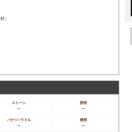
木材）
ストーン
照明
ー
ー
バケツ / ラドル
煙突
ー
ー