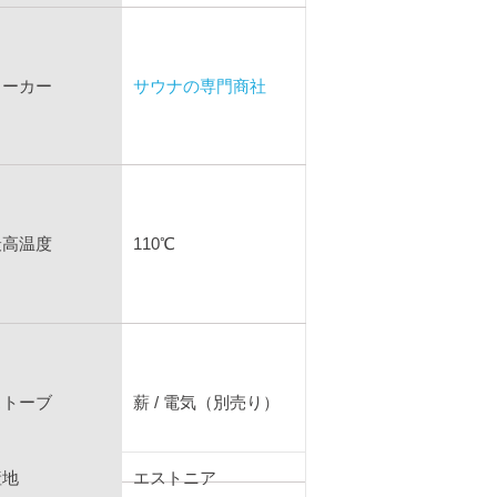
メーカー
サウナの専門商社
最高温度
110℃
ストーブ
薪 / 電気（別売り）
産地
エストニア