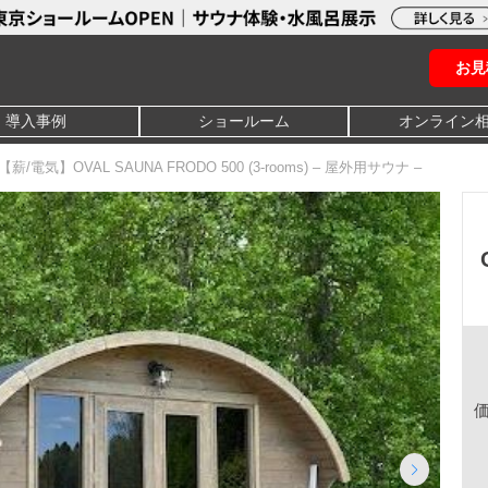
お見
導入事例
ショールーム
オンライン
【薪/電気】OVAL SAUNA FRODO 500 (3-rooms) – 屋外用サウナ –