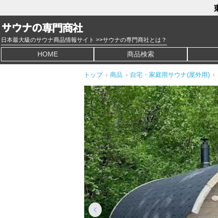
日本最大級のサウナ商品情報サイト >>サウナの専門商社とは？
HOME
商品検索
トップ
›
商品
›
自宅・家庭用サウナ(屋外用)
›