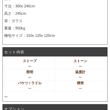
寸法：300x 240cm
高さ：245cm
扉：ガラス
重量：950kg
梱包サイズ：310x 120x 120cm
セット内容
ストーブ
ストーン
ー
ー
照明
温度計
ー
ー
バケツ / ラドル
煙突
ー
ー
ー
オプション