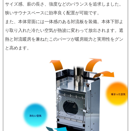
サイズ感、薪の⻑さ、強度などのバランスを追求しました。
狭いサウナスペースに効率良く配置が可能です。
また、本体背⾯には⼀体感のある対流板を装備。本体下部よ
り取り⼊れた冷たい空気が熱波に変わって放出されます。遮
熱と対流暖房を兼ねたこのパーツが暖房能⼒と実⽤性をグン
と高めます。