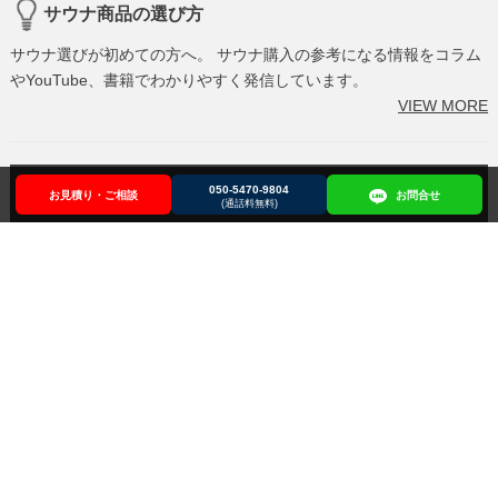
サウナ商品の選び方
サウナ選びが初めての方へ。 サウナ購入の参考になる情報をコラム
やYouTube、書籍でわかりやすく発信しています。
VIEW MORE
050-5470-9804
サウナ商品を探す
お見積り・ご相談
お見積り・ご相談
050-5470-9804
お問合せ
お問合せ
(通話料無料)
設置事例から探す
MENU