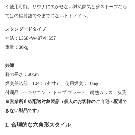
く使用可能。サウナに欠かせない対流熱気と薪ストーブなら
ではの輻射熱で今までにないトトノイへ。
スタンダードタイプ
寸法：L368×W487×H697
重量：30kg
共通
薪の長さ：30cm
煙突差込部：104φ（外寸）、使用煙突：106φ
付属品：ヘキサゴン ・ トップ プレート、耐熱ガラス、灰受
※営業所止め配送対象製品（個人のお客様のご自宅へ配送で
きない製品です）
1. 合理的な六角形スタイル