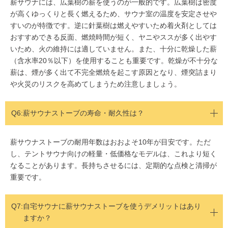
薪サウナには、広葉樹の薪を使うのが一般的です。広葉樹は密度
が高くゆっくりと長く燃えるため、サウナ室の温度を安定させや
すいのが特徴です。逆に針葉樹は燃えやすいため着火剤としては
おすすめできる反面、燃焼時間が短く、ヤニやススが多く出やす
いため、火の維持には適していません。また、十分に乾燥した薪
（含水率20％以下）を使用することも重要です。乾燥が不十分な
薪は、煙が多く出て不完全燃焼を起こす原因となり、煙突詰まり
や火災のリスクを高めてしまうため注意しましょう。
Q6:薪サウナストーブの寿命・耐久性は？
薪サウナストーブの耐用年数はおおよそ10年が目安です。ただ
し、テントサウナ向けの軽量・低価格なモデルは、これより短く
なることがあります。長持ちさせるには、定期的な点検と清掃が
重要です。
Q7:
自宅サウナに薪サウナストーブを使うデメリットはあり
ますか？