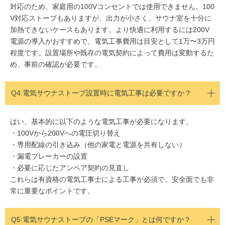
対応のため、家庭用の100Vコンセントでは使用できません。100
V対応ストーブもありますが、出力が小さく、サウナ室を十分に
加熱できないケースもあります。より快適に利用するには200V
電源の導入がおすすめで、電気工事費用は目安として1万〜3万円
程度です。設置場所や既存の電気契約によって費用は変動するた
め、事前の確認が必要です。
Q4:
電気サウナストーブ設置時に電気工事は必要ですか？
はい、基本的に以下のような電気工事が必要になります。
・100Vから200Vへの電圧切り替え
・専用配線の引き込み（他の家電と電源を共有しない）
・漏電ブレーカーの設置
・必要に応じたアンペア契約の見直し
これらは有資格の電気工事士による工事が必須で、安全面でも非
常に重要なポイントです。
Q5:
電気サウナストーブの「PSEマーク」とは何ですか？