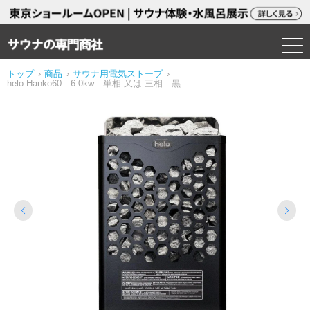
トップ
›
商品
›
サウナ用電気ストーブ
›
helo Hanko60 6.0kw 単相 又は 三相 黒