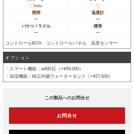
〇helo
〇
照明
温度計
ー
ー
バケツ / ラドル
煙突
ー
ー
コントロールBOX コントロールパネル 温度センサー
オプション
・スマート機能：wifi対応（+¥99,000）
・加湿機能：純正内蔵ウォータータンク（+¥27,500）
この製品へのお問合せ
お問合せ