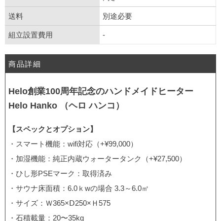
送料
別途必要
組立設置費用
-
商品詳細
Helo創業100周年記念のハンドメイドヒーター
Helo Hanko （ヘロ ハンコ）
【スペックとオプション】
・スマート機能：wifi対応（+¥99,000）
・加湿機能：純正内蔵ウォータータンク（+¥27,500）
・ひし形PSEマーク：取得済み
・サウナ床面積：6.0ｋwの場合 3.3～6.0㎡
・サイズ：Ｗ365×Ⅾ250×Ｈ575
・石積載量：20〜35kg