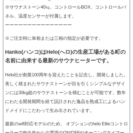
※サウナストーン40㎏、コントロールBOX、コントロールパ
ネル、温度センサーが付属します。
ーーーーーーーーーーーーーーー
※ご注文時に単相または三相の指定が必要です。
Hanko(ハンコ)はHelo(へロ)の生産工場がある町の
名前に由来する最新のサウナヒーターです。
Helo社が創業100周年を迎えたことを記念し、開発しました。
美しく積まれたサウナストーンが目を引くシンプルなデザイ
ンには30kg超のサウナストーンを積むことが可能です。数年
にわたる開発期間を経て設計された逸品を熟成工によるハン
ドメイドにこだわって生み出されています。
最新のwifi対応モデルのため、 オプションのhelo Eliteコントロ
ーラーで外出先からの電源のON/OFFやモーニングタイマー