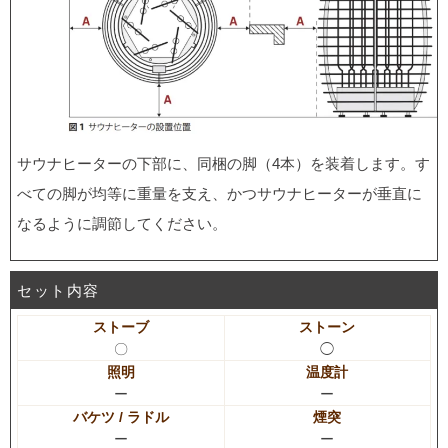
サウナヒーターの下部に、同梱の脚（4本）を装着します。す
べての脚が均等に重量を支え、かつサウナヒーターが垂直に
なるように調節してください。
セット内容
ストーブ
ストーン
〇
◯
照明
温度計
ー
ー
バケツ / ラドル
煙突
ー
ー