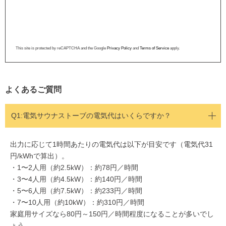
This site is protected by reCAPTCHA and the Google
Privacy Policy
and
Terms of Service
apply.
よくあるご質問
Q1:
電気サウナストーブの電気代はいくらですか？
出力に応じて1時間あたりの電気代は以下が目安です（電気代31
円/kWhで算出）。
・1〜2人用（約2.5kW）：約78円／時間
・3〜4人用（約4.5kW）：約140円／時間
・5〜6人用（約7.5kW）：約233円／時間
・7〜10人用（約10kW）：約310円／時間
家庭用サイズなら80円～150円／時間程度になることが多いでし
ょう。