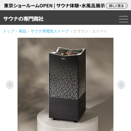
トップ
›
商品
›
サウナ用電気ストーブ
›
クラウン・エリート