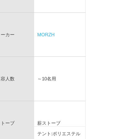
メーカー
MORZH
収容人数
～10名用
ストーブ
薪ストーブ
テント:ポリエステル