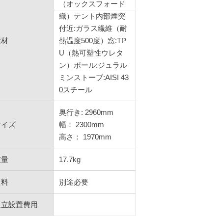
（オックスフォード
織）テント内部煙突
付近:ガラス繊維（耐
素材
熱温度500度）窓:TP
U（熱可塑性ウレタ
ン）ポール:ジュラル
ミンストーブ:AISI 43
0スチール
奥行き: 2960mm
サイズ
幅： 2300mm
高さ： 1970mm
重量
17.7kg
送料
別途必要
組立設置費用