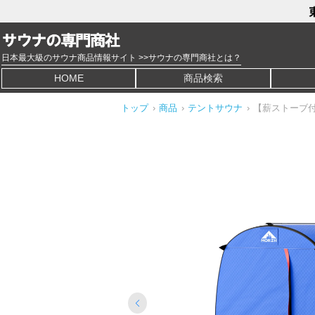
日本最大級のサウナ商品情報サイト >>サウナの専門商社とは？
HOME
商品検索
トップ
›
商品
›
テントサウナ
›
【薪ストーブ付