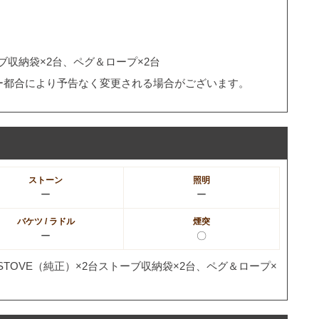
トーブ収納袋×2台、ペグ＆ロープ×2台
ー都合により予告なく変更される場合がございます。
ストーン
照明
ー
ー
バケツ / ラドル
煙突
ー
〇
NT STOVE（純正）×2台ストーブ収納袋×2台、ペグ＆ロープ×