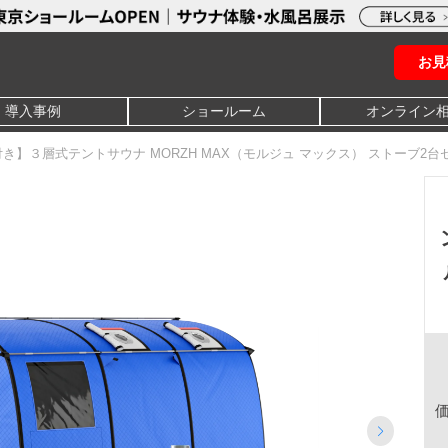
お見
導入事例
ショールーム
オンライン
き】３層式テントサウナ MORZH MAX（モルジュ マックス） ストーブ2台