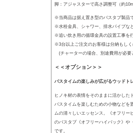
脚：アジャスターで高さ調整可（約10
※当商品は据え置き型のバスタブ製品
※水栓金具、シャワー、排水パイプな
※追い炊き用の循環金具の設置工事を
※3台以上ご注文のお客様は分納もし
(チャーターの場合、別途費用が必要
＜＜オプション＞＞
バスタイムの楽しみが広がるウッドト
ヒノキ材の表情をそのままに活かした
バスタイムを楽しむための小物などを
ムの清々しいエッセンス。《オフリー
のバスタブ《オフリーハイバック》や
です。