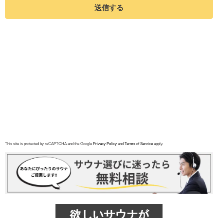
送信する
This site is protected by reCAPTCHA and the Google
Privacy Policy
and
Terms of Service
apply.