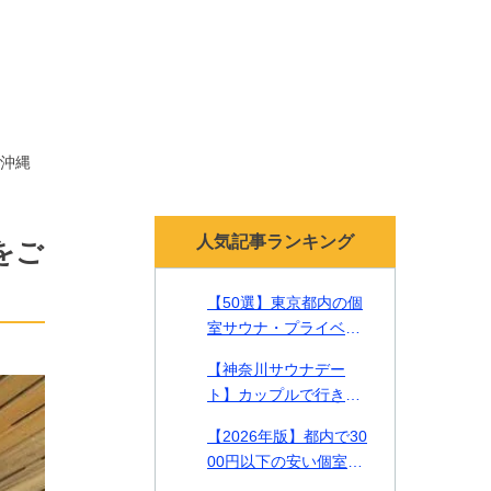
沖縄
人気記事ランキング
をご
【50選】東京都内の個
室サウナ・プライベー
トサウナ！貸切で贅沢
【神奈川サウナデー
なリラックスタイムを
ト】カップルで行きた
【2026年最新】
い一緒に入れるサウナ2
【2026年版】都内で30
2選をご紹介！
00円以下の安い個室サ
ウナやカップルで入れ