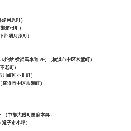
下郡湯河原町）
柄下郡箱根町）
（足柄下郡湯河原町）
タイル旅館 横浜馬車道 2F) （横浜市中区常盤町）
区不老町）
崎市川崎区小川町）
 （横浜市中区常盤町）
AVE （中郡大磯町国府本郷）
ナ （逗子市小坪）