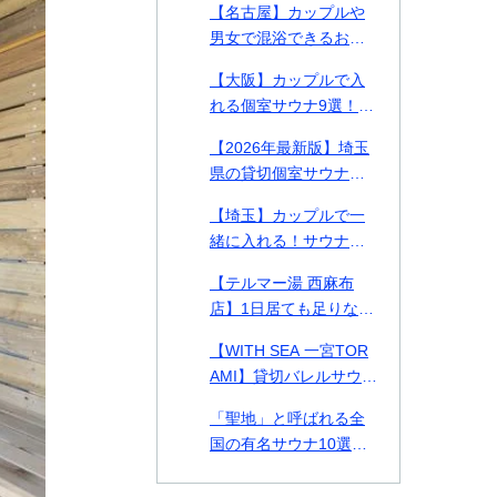
【名古屋】カップルや
る施設を徹底比較【料
男女で混浴できるおす
金表付き】
すめ個室サウナ・貸切
【大阪】カップルで入
プライベートサウナ9
れる個室サウナ9選！貸
選！
切できるプライベート
【2026年最新版】埼玉
サウナや2026年最新施
県の貸切個室サウナ・
設も紹介！
プライベートサウナお
【埼玉】カップルで一
すすめ14選！カップル
緒に入れる！サウナデ
や男女で使える施設も
ートおすすめ施設2選ご
紹介
【テルマー湯 西麻布
紹介！
店】1日居ても足りない
美の探求スパ空間。何
【WITH SEA 一宮TOR
をとっても高クオリテ
AMI】貸切バレルサウナ
ィな西麻布テルマー湯
付き貸別荘！千葉県の
を徹底解剖！
「聖地」と呼ばれる全
一宮TORAMIで海とサ
国の有名サウナ10選！
ウナを味わう
北は北海道、南は熊本
まで一挙紹介！各サウ