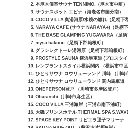
本厚木個室サウナ TENNIMO.（厚木市中町）
サウナスポット エビナ（海老名市国分南）
COCO VILLA 奥湯河原/水鏡の離れ（足柄
NARAYA CAFE (サウナ NARAYA+)（足
THE BASE GLAMPING YUGAWARA
mysa hakone（足柄下郡箱根町）
グランレクトーレ湯河原
（足柄下郡箱根町）
PROSTYLE SAUNA 横浜馬車道 (プロス
レンブラントスタイル横浜関内 （横浜市中
ひとりサウナ ロウリューランド 川崎 （川
ひとりサウナ ロウリューランド 関内馬車道
ONEPERSON登戸 （川崎市多摩区登戸）
Obaranchi（川崎市麻生区）
COCO VILLA 三浦海岸（三浦市南下浦町）
大磯プリンスホテル THERMAL SPA S.W
SPACE KEY POINT リビエラ逗子マリー
SAUNA HIDE OUT （藤沢市片瀬海岸）