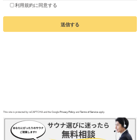
利用規約
に同意する
送信する
This site is protected by reCAPTCHA and the Google
Privacy Policy
and
Terms of Service
apply.