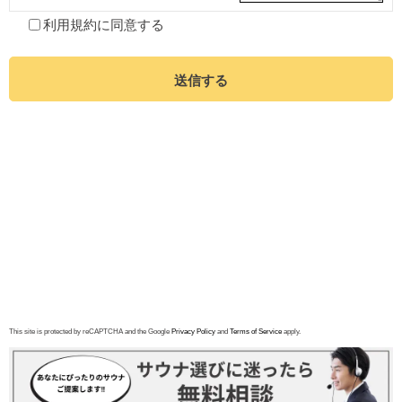
利用規約
に同意する
送信する
This site is protected by reCAPTCHA and the Google
Privacy Policy
and
Terms of Service
apply.