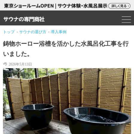
トップ
›
サウナの選び方
›
導入事例
鋳物ホーロー浴槽を活かした水風呂化工事を行
いました。
2026年5月13日