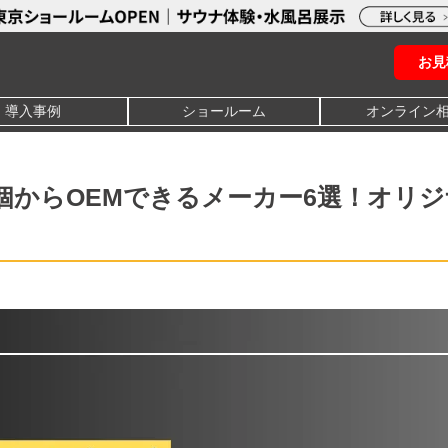
お見
導入事例
ショールーム
オンライン
個からOEMできるメーカー6選！オリジ
う