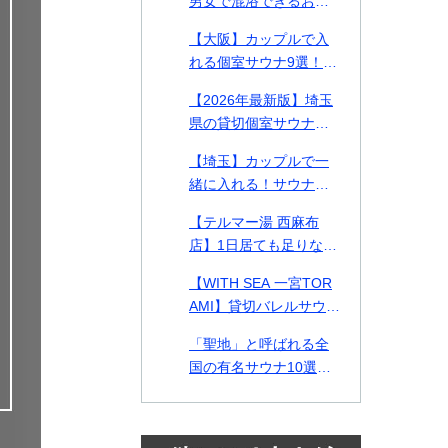
男女で混浴できるおす
金表付き】
すめ個室サウナ・貸切
【大阪】カップルで入
プライベートサウナ9
れる個室サウナ9選！貸
選！
切できるプライベート
【2026年最新版】埼玉
サウナや2026年最新施
県の貸切個室サウナ・
設も紹介！
プライベートサウナお
【埼玉】カップルで一
すすめ14選！カップル
緒に入れる！サウナデ
や男女で使える施設も
ートおすすめ施設2選ご
紹介
【テルマー湯 西麻布
紹介！
店】1日居ても足りない
美の探求スパ空間。何
【WITH SEA 一宮TOR
をとっても高クオリテ
AMI】貸切バレルサウナ
ィな西麻布テルマー湯
付き貸別荘！千葉県の
を徹底解剖！
「聖地」と呼ばれる全
一宮TORAMIで海とサ
国の有名サウナ10選！
ウナを味わう
北は北海道、南は熊本
まで一挙紹介！各サウ
ナランキングも各年ま