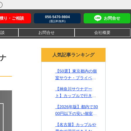
050-5470-9804
積り・ご相談
お問合せ
(通話料無料)
相談
お問合せ
会社概要
人気記事ランキング
ナ
【50選】東京都内の個
室サウナ・プライベー
トサウナ！貸切で贅沢
【神奈川サウナデー
なリラックスタイムを
ト】カップルで行きた
【2026年最新】
い一緒に入れるサウナ2
【2026年版】都内で30
2選をご紹介！
00円以下の安い個室サ
ウナやカップルで入れ
【名古屋】カップルや
る施設を徹底比較【料