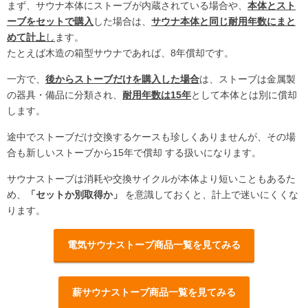
まず、サウナ本体にストーブが内蔵されている場合や、
本体とスト
ーブをセットで購入
した場合は、
サウナ本体と同じ耐用年数にまと
めて計上
し
ます。
たとえば木造の箱型サウナであれば、8年償却です。
一方で、
後からストーブだけを購入した場合
は、ストーブは金属製
の器具・備品に分類され、
耐用年数は15年
として本体とは別に償却
します。
途中でストーブだけ交換するケースも珍しくありませんが、その場
合も新しいストーブから15年で償却 する扱いになります。
サウナストーブは消耗や交換サイクルが本体より短いこともあるた
め、
「セットか別取得か」
を意識しておくと、計上で迷いにくくな
ります。
電気サウナストーブ商品一覧を見てみる
薪サウナストーブ商品一覧を見てみる