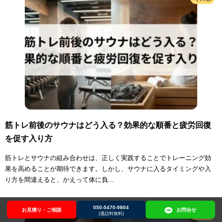
筋トレ前後のサウナはどう入る？効果的な順番と疲労回復
を促す入り方
筋トレとサウナの組み合わせは、正しく実践することでトレーニング効
果を高めることが期待できます。しかし、サウナに入るタイミングや入
り方を間違えると、かえって体に負...
050-5470-9804
お見積り・ご相談
お見積り・ご相談
050-5470-9804
お問合せ
お問合せ
(通話料無料)
その他