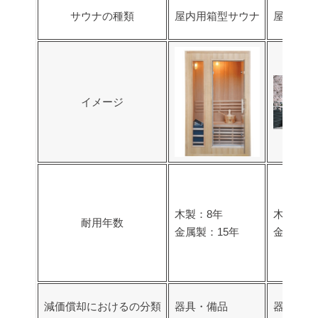
サウナの種類
屋内用箱型サウナ
屋外用箱
イメージ
木製：8年
木製：8
耐用年数
金属製：15年
金属製：
減価償却におけるの分類
器具・備品
器具・備