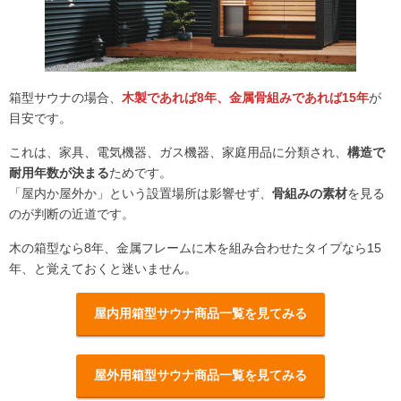
箱型サウナの場合、
木製であれば8年、金属骨組みであれば15年
が
目安です。
これは、家具、電気機器、ガス機器、家庭用品に分類され、
構造で
耐用年数が決まる
ためです。
「屋内か屋外か」という設置場所は影響せず、
骨組みの素材
を見る
のが判断の近道です。
木の箱型なら8年、金属フレームに木を組み合わせたタイプなら15
年、と覚えておくと迷いません。
屋内用箱型サウナ商品一覧を見てみる
屋外用箱型サウナ商品一覧を見てみる