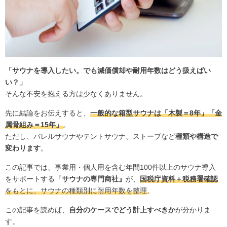
「サウナを導入したい。でも減価償却や耐用年数はどう扱えばい
い？」
そんな不安を抱える方は少なくありません。
先に結論をお伝えすると、
一般的な箱型サウナは「木製＝8年」「金
属骨組み＝15年」
。
ただし、バレルサウナやテントサウナ、ストーブなど
種類や構造で
変わります
。
この記事では、事業用・個人用を含む年間100件以上のサウナ導入
をサポートする『
サウナの専門商社』
が、
国税庁資料＋税務署確認
をもとに、サウナの種類別に耐用年数を整理
。
この記事を読めば、
自分のケースでどう計上すべきか
が分かりま
す。