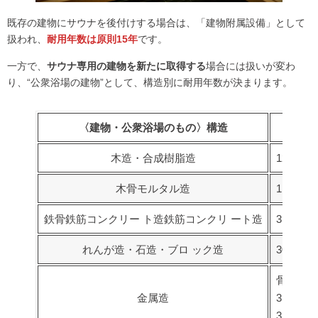
既存の建物にサウナを後付けする場合は、「建物附属設備」として
扱われ、
耐用年数は原則15年
です。
一方で、
サウナ専用の建物を新たに取得する
場合には扱いが変わ
り、“公衆浴場の建物”として、構造別に耐用年数が決まります。
〈建物・公衆浴場のもの〉構造
木造・合成樹脂造
12年
木骨モルタル造
11年
鉄骨鉄筋コンクリー ト造鉄筋コンクリ ート造
31年
れんが造・石造・ブロ ック造
30年
骨格材の
金属造
3mmよ
3mm以