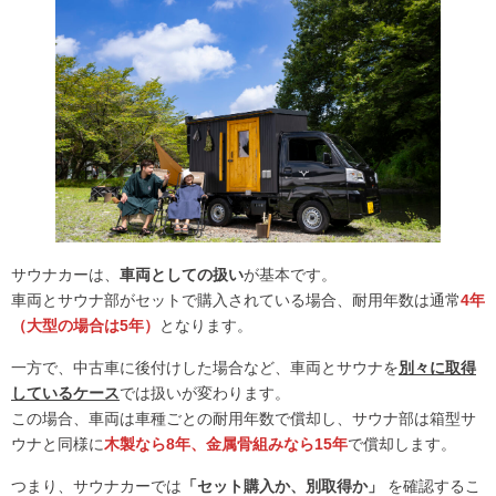
サウナカーは、
車両としての扱い
が基本です。
車両とサウナ部がセットで購入されている場合、耐用年数は通常
4年
（大型の場合は5年）
となります。
一方で、中古車に後付けした場合など、車両とサウナを
別々に取得
しているケース
では扱いが変わります。
この場合、車両は車種ごとの耐用年数で償却し、サウナ部は箱型サ
ウナと同様に
木製なら8年、金属骨組みなら15年
で償却します。
つまり、サウナカーでは
「セット購入か、別取得か」
を確認するこ