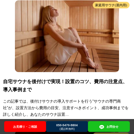
家庭用サウナ(屋内用)
自宅サウナを後付けで実現！設置のコツ、費用の注意点、
導入事例まで
この記事では、後付けサウナの導入サポートを行う“サウナの専門商
社”が、設置方法から費用の目安、注意すべきポイント、成功事例までを
詳しく紹介し、あなたのサウナ設置...
050-5470-9804
お見積り・ご相談
お見積り・ご相談
050-5470-9804
お問合せ
お問合せ
(通話料無料)