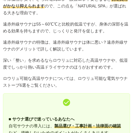
がかなり抑えられます
ので、この点も「NATURAL SPA」が選ばれ
る大きな理由です。
遠赤外線サウナは55～60℃℃と比較的低温ですが、身体の深部を温
める効果を持ちますので、じっくりと発汗を促します。
遠赤外線サウナの特徴は、
遠赤外線サウナは体に悪い？遠赤外線サ
ウナのデメリット
で詳しく解説しています。
深い「整い」を求めるならロウリュに対応した高温サウナや、低湿
度でしっかり熱い高温ドライサウナのほうがおすすめです。
ロウリュ可能な高温サウナについては、
ロウリュ可能な電気サウナ
ストーブ6選
をご覧ください。
■ サウナ選びで迷っているあなたへ
自宅サウナの導入には、
製品選び・工事計画・法律面の確認
など、後悔しないためのポイントがたくさんあります。