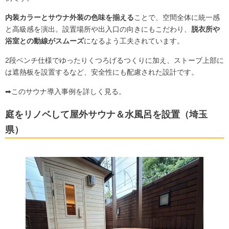
内装カラーとサウナ外装の色味を揃える
ことで、空間全体に統一感
と高級感を演出。設置場所や出入口の向きにもこだわり、
脱衣所や
浴室との動線がスムーズ
になるよう工夫されています。
2段ベンチ仕様でゆったりくつろげるつくりに加え、ストーブ上部に
は遮熱板を設置するなど、安全性にも配慮された設計です。
➡
このサウナ導入事例を詳しく見る。
庭をリノベして屋外サウナ＆水風呂を設置（埼玉
県）