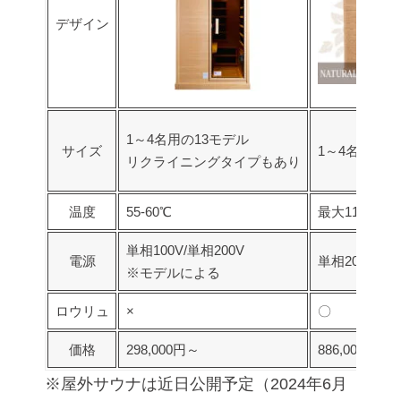
デザイン
1～4名用の13モデル
サイズ
1～4名用の6
リクライニングタイプもあり
温度
55-60℃
最大110℃
単相100V/単相200V
電源
単相200V
※モデルによる
ロウリュ
×
〇
価格
298,000円～
886,000円～
※屋外サウナは近日公開予定（2024年6月