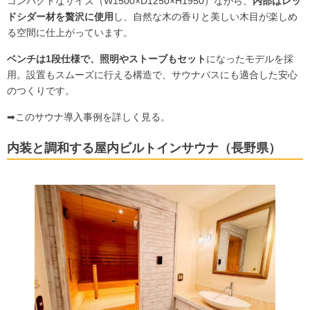
コンパクトなサイズ（W1500×D1250×H1950）ながら、
内部はレッ
ドシダー材を贅沢に使用
し、自然な木の香りと美しい木目が楽しめ
る空間に仕上がっています。
ベンチは1段仕様で、照明やストーブもセット
になったモデルを採
用。設置もスムーズに行える構造で、サウナバスにも適合した安心
のつくりです。
➡
このサウナ導入事例を詳しく見る。
内装と調和する屋内ビルトインサウナ（長野県）