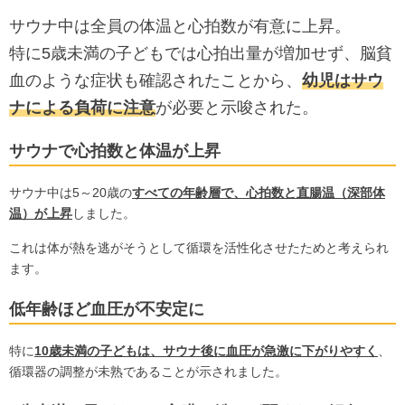
サウナ中は全員の体温と心拍数が有意に上昇。
特に5歳未満の子どもでは心拍出量が増加せず、脳貧
血のような症状も確認されたことから、
幼児はサウ
ナによる負荷に注意
が必要と示唆された。
サウナで心拍数と体温が上昇
サウナ中は5～20歳の
すべての年齢層で、心拍数と直腸温（深部体
温）が上昇
しました。
これは体が熱を逃がそうとして循環を活性化させたためと考えられ
ます。
低年齢ほど血圧が不安定に
特に
10歳未満の子どもは、サウナ後に血圧が急激に下がりやすく
、
循環器の調整が未熟であることが示されました。