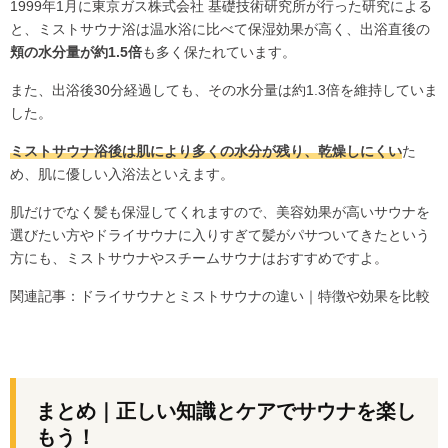
1999年1月に東京ガス株式会社 基礎技術研究所が行った研究による
と、ミストサウナ浴は温水浴に比べて保湿効果が高く、出浴直後の
頬の水分量が約1.5倍
も多く保たれています。
また、出浴後30分経過しても、その水分量は約1.3倍を維持していま
した。
ミストサウナ浴後は肌により多くの水分が残り、乾燥しにくい
た
め、肌に優しい入浴法といえます。
肌だけでなく髪も保湿してくれますので、美容効果が高いサウナを
選びたい方やドライサウナに入りすぎて髪がパサついてきたという
方にも、ミストサウナやスチームサウナはおすすめですよ。
関連記事：
ドライサウナとミストサウナの違い｜特徴や効果を比較
まとめ｜正しい知識とケアでサウナを楽し
もう！