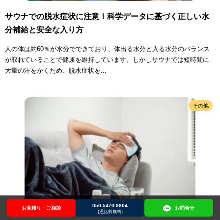
サウナでの脱水症状に注意！科学データに基づく正しい水
分補給と安全な入り方
人の体は約60％が水分でできており、体出る水分と入る水分のバランス
が取れていることで健康を維持しています。しかしサウナでは短時間に
大量の汗をかくため、脱水症状を...
その他
050-5470-9804
お見積り・ご相談
お見積り・ご相談
050-5470-9804
お問合せ
お問合せ
(通話料無料)