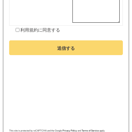
利用規約
に同意する
送信する
This site is protected by reCAPTCHA and the Google
Privacy Policy
and
Terms of Service
apply.