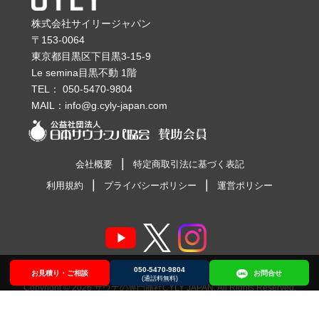
株式会社サイリージャパン
〒153-0064
東京都目黒区下目黒3-15-9
Le semina目黒不動 1階
TEL：
050-5470-9804
MAIL：
info@g.cyly-japan.com
会社概要
特定商取引法に基づく表記
利用規約
プライバシーポリシー
運営ポリシー
050-5470-9804
お見積り・ご相談
お見積り・ご相談
050-5470-9804
お問合せ
お問合せ
(通話料無料)
Copyright © 2026
サウナの専門商社CYLY JAPAN
. All Rights Reserved.