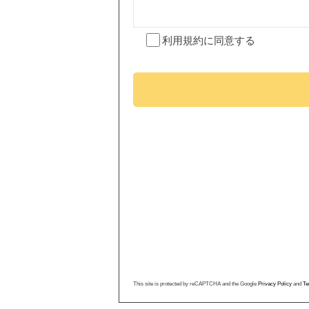
利用規約
に同意する
This site is protected by reCAPTCHA and the Google
Privacy Policy
and
Te