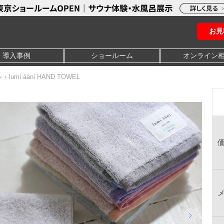
お見
導入事例
ショールーム
オンライン
ル
›
lumi ääni HAND TOWEL