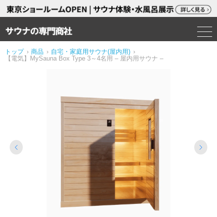
トップ
›
商品
›
自宅・家庭用サウナ(屋内用)
›
【電気】MySauna Box Type 3～4名用 – 屋内用サウナ –