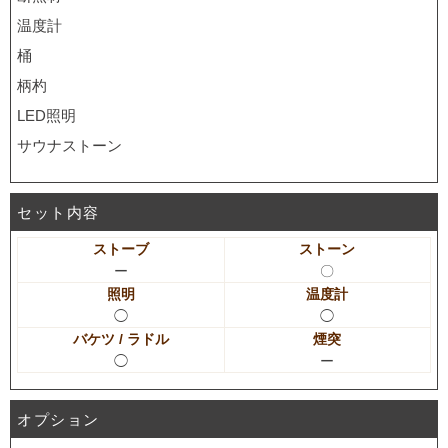
温度計
桶
柄杓
LED照明
サウナストーン
セット内容
ストーブ
ストーン
ー
〇
照明
温度計
◯
◯
バケツ / ラドル
煙突
◯
ー
オプション