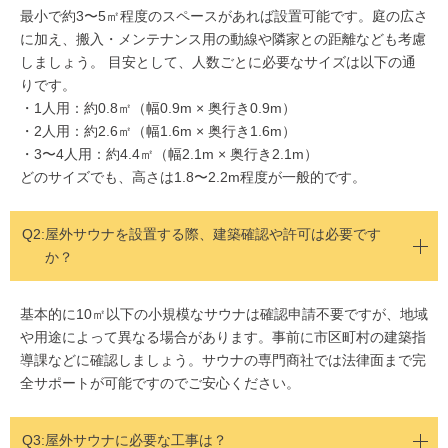
最小で約3〜5㎡程度のスペースがあれば設置可能です。庭の広さ
に加え、搬入・メンテナンス用の動線や隣家との距離なども考慮
しましょう。 目安として、人数ごとに必要なサイズは以下の通
りです。
・1人用：約0.8㎡（幅0.9m × 奥行き0.9m）
・2人用：約2.6㎡（幅1.6m × 奥行き1.6m）
・3〜4人用：約4.4㎡（幅2.1m × 奥行き2.1m）
どのサイズでも、高さは1.8〜2.2m程度が一般的です。
Q2:
屋外サウナを設置する際、建築確認や許可は必要です
か？
基本的に10㎡以下の小規模なサウナは確認申請不要ですが、地域
や用途によって異なる場合があります。事前に市区町村の建築指
導課などに確認しましょう。サウナの専門商社では法律面まで完
全サポートが可能ですのでご安心ください。
Q3:屋外サウナに必要な工事は？