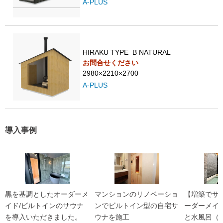
A-PLUS
HIRAKU TYPE_B NATURAL
お問合せください
2980×2210×2700
A-PLUS
導入事例
黒を基調としたオーダーメ
マンションのリノベーショ
【増築でサ
イド/ビルトインのサウナ
ンでビルトイン型の自宅サ
ーダーメイ
を導入いただきました。
ウナを施工
と水風呂（