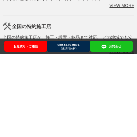
VIEW MORE
全国の特約施工店
全国の特約施工店が、施工・設置・納品まで対応。 どの地域でも安
心してご利用いただけます。
050-5470-9804
お見積り・ご相談
お見積り・ご相談
050-5470-9804
お問合せ
お問合せ
(通話料無料)
VIEW MORE
設計・建築関係の方へ
法令対応・必要設備・詳細図面など、設計段階からご相談可能で
す。 要件整理から設計のすり合わせまでサポートします。
VIEW MORE
サウナ商品の選び方
サウナ選びが初めての方へ。 サウナ購入の参考になる情報をコラム
やYouTube、書籍でわかりやすく発信しています。