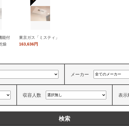
機能付
東京ガス「ミスティ」
乾燥
163,636円
メーカー
収容人数
表示