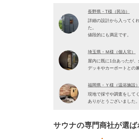
長野県・T様（民泊）
詳細の設計から入ってく
た。
値段的にも満足です。
埼玉県・Ｍ様（個人宅）
屋内に既に1台あったが
デッキやカーポートとの
福岡県・Ｙ様（温浴施設
現地で採寸や調査をして
ありがとうございました
サウナの専門商社が選ば