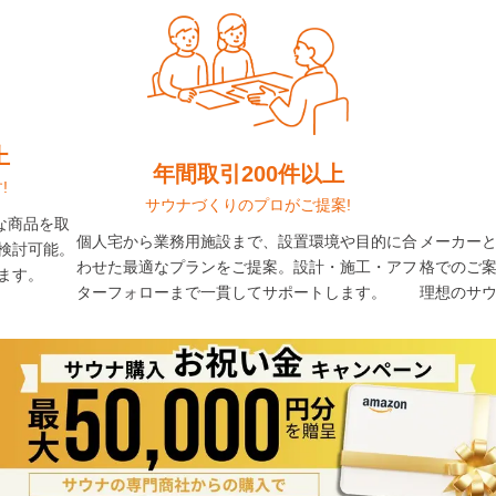
上
年間取引200件以上
!
サウナづくりのプロがご提案!
な商品を取
個人宅から業務用施設まで、設置環境や目的に合
メーカー
検討可能。
わせた最適なプランをご提案。設計・施工・アフ
格でのご
ます。
ターフォローまで一貫してサポートします。
理想のサ