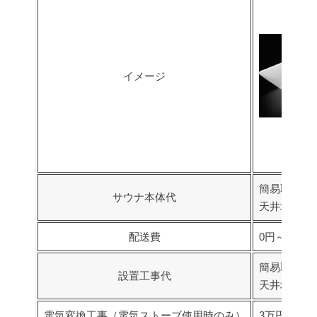
イメージ
簡易取り付
サウナ本体代
天井埋め込
配送費
0円～
簡易取り付
設置工事代
天井埋め込
電気変換工事（電気ストーブ使用時のみ）
3万円～