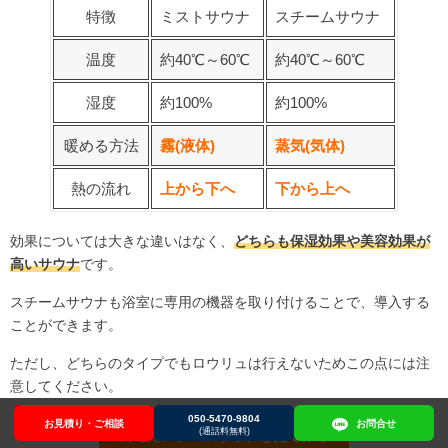
特徴
ミストサウナ
スチームサウナ
温度
約40℃～60℃
約40℃～60℃
湿度
約100%
約100%
暖める方法
霧(液体)
蒸気(気体)
熱の流れ
上から下へ
下から上へ
効果については大きな違いはなく、
どちらも保湿効果や美容効果が
高いサウナ
です。
スチームサウナも浴室に専用の機器を取り付けることで、導入する
ことができます。
ただし、どちらのタイプでもロウリュは行えないためこの点には注
意してください。
050-5470-9804
お見積り・ご相談
お見積り・ご相談
050-5470-9804
お問合せ
お問合せ
(通話料無料)
自宅用スチームサウナを見てみる