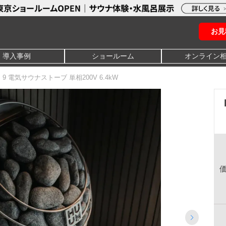
お見
導入事例
ショールーム
オンライン
P 9 電気サウナストーブ 単相200V 6.4kW