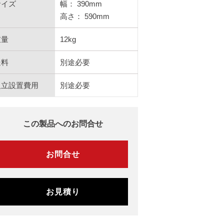
サイズ
幅： 390mm
高さ： 590mm
重量
12kg
送料
別途必要
組立設置費用
別途必要
この製品へのお問合せ
お問合せ
お見積り