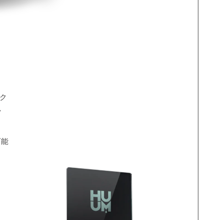
ック
ク
可能