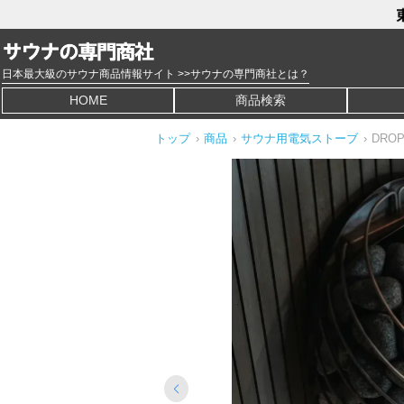
日本最大級のサウナ商品情報サイト >>サウナの専門商社とは？
HOME
商品検索
トップ
›
商品
›
サウナ用電気ストーブ
›
DRO