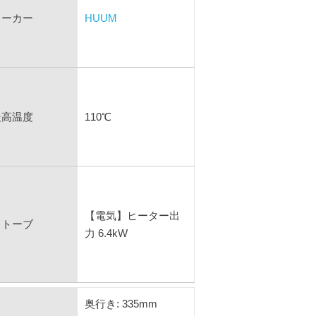
メーカー
HUUM
最高温度
110℃
【電気】ヒーター出
ストーブ
力 6.4kW
奥行き: 335mm