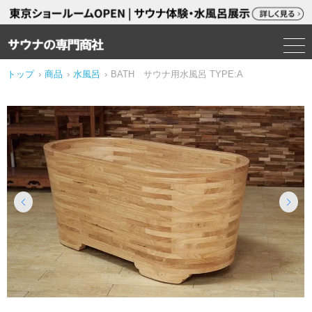
トップ
›
商品
›
水風呂
›
BATH サウナ用水風呂 TYPE:A