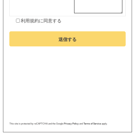
利用規約
に同意する
送信する
This site is protected by reCAPTCHA and the Google
Privacy Policy
and
Terms of Service
apply.