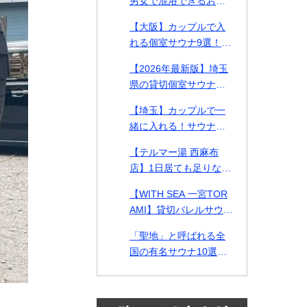
男女で混浴できるおす
金表付き】
すめ個室サウナ・貸切
【大阪】カップルで入
プライベートサウナ9
れる個室サウナ9選！貸
選！
切できるプライベート
【2026年最新版】埼玉
サウナや2026年最新施
県の貸切個室サウナ・
設も紹介！
プライベートサウナお
【埼玉】カップルで一
すすめ14選！カップル
緒に入れる！サウナデ
や男女で使える施設も
ートおすすめ施設2選ご
紹介
【テルマー湯 西麻布
紹介！
店】1日居ても足りない
美の探求スパ空間。何
【WITH SEA 一宮TOR
をとっても高クオリテ
AMI】貸切バレルサウナ
ィな西麻布テルマー湯
付き貸別荘！千葉県の
を徹底解剖！
「聖地」と呼ばれる全
一宮TORAMIで海とサ
国の有名サウナ10選！
ウナを味わう
北は北海道、南は熊本
まで一挙紹介！各サウ
ナランキングも各年ま