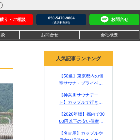
050-5470-9804
積り・ご相談
お問合せ
(通話料無料)
相談
お問合せ
会社概要
人気記事ランキング
【50選】東京都内の個
室サウナ・プライベー
トサウナ！貸切で贅沢
【神奈川サウナデー
なリラックスタイムを
ト】カップルで行きた
【2026年最新】
い一緒に入れるサウナ2
【2026年版】都内で30
2選をご紹介！
00円以下の安い個室サ
ウナやカップルで入れ
【名古屋】カップルや
る施設を徹底比較【料