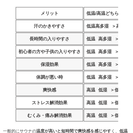
メリット
低温/高温どちらの方
汗のかきやすさ
低温高多湿
＞
高温低
長時間の入りやすさ
低温
高多湿
＞
高温低
初心者の方や子供の入りやすさ
低温
高多湿
＞
高温低
保湿効果
低温
高多湿
＞
高温低
体調が悪い時
低温
高多湿
＞
高温低
爽快感
高温
低湿
＞
低温高多
ストレス解消効果
高温
低湿
＞
低温高多
むくみ・痛み解消効果
高温
低湿
＞
低温高多
一般的にサウナの
温度が高いと短時間で爽快感を感じやす
く、
低温