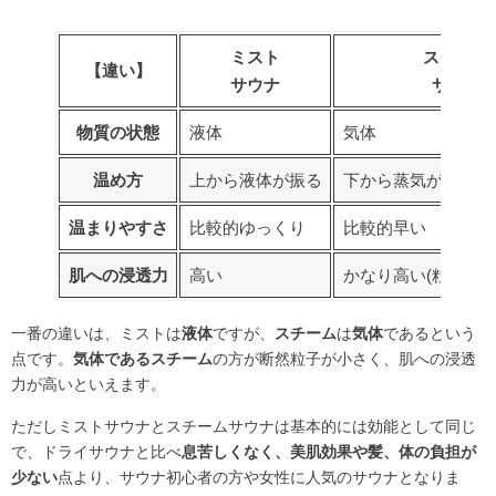
ミスト
スチーム
【違い】
サウナ
サウナ
物質の状態
液体
気体
温め方
上から液体が振る
下から蒸気が出て上
温まりやすさ
比較的ゆっくり
比較的早い
肌への浸透力
高い
かなり高い(粒子が細
一番の違いは、ミストは
液体
ですが、
スチーム
は
気体
であるという
点です。
気体であるスチーム
の方が断然粒子が小さく、肌への浸透
力が高いといえます。
ただしミストサウナとスチームサウナは基本的には効能として同じ
で、ドライサウナと比べ
息苦しくなく、美肌効果や髪、体の負担が
少ない
点より、サウナ初心者の方や女性に人気のサウナとなりま