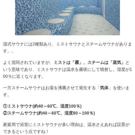
湿式サウナには2種類あり、ミストサウナとスチームサウナがありま
す。。
よく混同されていますが、
ミストは「霧」、スチームは「蒸気」
と
いう意味であり、ミストサウナは温水を霧状にして噴射し、湿度が1
00％に近くなります。
一方スチームサウナはお湯を沸騰させて発生する「
気体
」を使いま
す。
①ミストサウナ(約40～60℃、湿度100％)
②スチームサウナ
(約40～60
℃、
湿度80～100％)
家庭用で浴室にミストサウナが多い理由は、温水さえあれば設置が
できるという点ですね！