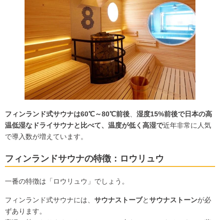
フィンランド式サウナは
60℃～80℃前後
、
湿度15%前後で日本の高
温低湿なドライサウナと比べて、
温度が低く高湿で
近年非常に人気
で導入数が増えています。
フィンランドサウナの特徴：ロウリュウ
一番の特徴は「ロウリュウ」でしょう。
フィンランド式サウナには、
サウナストーブ
と
サウナストーン
が必
ずあります。