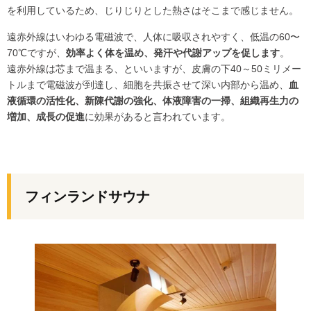
を利用しているため、じりじりとした熱さはそこまで感じません。
遠赤外線はいわゆる電磁波で、人体に吸収されやすく、低温の60〜
70℃ですが、
効率よく体を温め、発汗や代謝アップを促します
。
遠赤外線は芯まで温まる、といいますが、皮膚の下40～50ミリメー
トルまで電磁波が到達し、細胞を共振させて深い内部から温め、
血
液循環の活性化、新陳代謝の強化、体液障害の一掃、組織再生力の
増加、成長の促進
に効果があると言われています。
フィンランドサウナ