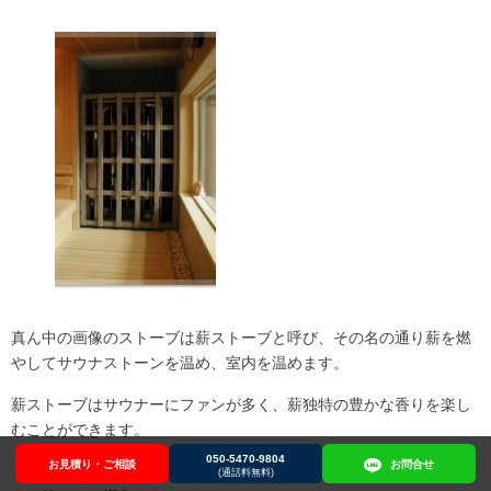
真ん中の画像のストーブは薪ストーブと呼び、その名の通り薪を燃
やしてサウナストーンを温め、室内を温めます。
薪ストーブはサウナーにファンが多く、薪独特の豊かな香りを楽し
むことができます。
050-5470-9804
お見積り・ご相談
お見積り・ご相談
050-5470-9804
お問合せ
お問合せ
３つ目の画像のストーブは遠赤外線タイプのストーブで、ドライサ
(通話料無料)