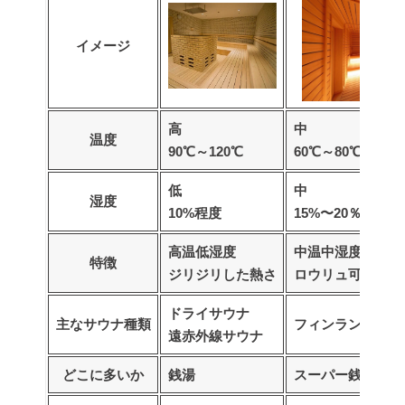
イメージ
高
中
温度
90℃～120℃
60℃～80℃前後
低
中
湿度
10%程度
15%〜20％
高温低湿度
中温中湿度
特徴
ジリジリした熱さ
ロウリュ可能
ドライサウナ
主なサウナ種類
フィンランドサウ
遠赤外線サウナ
どこに多いか
銭湯
スーパー銭湯/サ