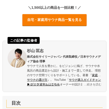
＼1,500以上の商品を一括比較！／
自宅・家庭用サウナ商品一覧を見る
杉山 匡志
株式会社サイリージャパン 代表取締役／日本サウナメデ
ィア協会 理事
サウナで人生を豊かに。をビジョンに掲げ、サウナや水
風呂の商品選定から設計・施工まで一貫して伴走。 理想
のサウナ空間づくりをサポートしている。著書 『
家庭用
サウナの選び方
』。 YouTube「
サウナ購入ガイドチャン
ネル
▶ プロフィールはこちら
」 を運営し、サウナオーナーや設計士の取材を続け
…続きを読む
ている。
目次