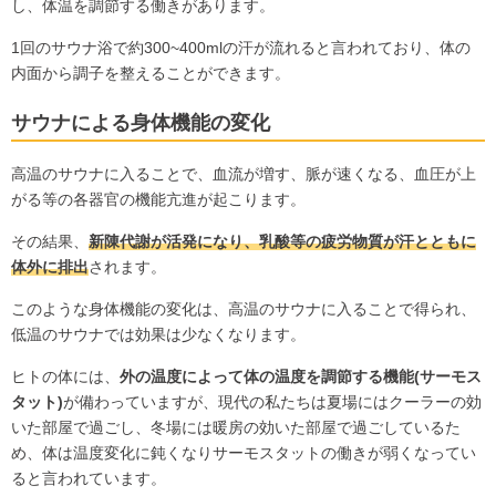
し、体温を調節する働きがあります。
1回のサウナ浴で約300~400mlの汗が流れると言われており、体の
内面から調子を整えることができます。
サウナによる身体機能の変化
高温のサウナに入ることで、血流が増す、脈が速くなる、血圧が上
がる等の各器官の機能亢進が起こります。
その結果、
新陳代謝が活発になり、乳酸等の疲労物質が汗とともに
体外に排出
されます。
このような身体機能の変化は、高温のサウナに入ることで得られ、
低温のサウナでは効果は少なくなります。
ヒトの体には、
外の温度によって体の温度を調節する機能(サーモス
タット)
が備わっていますが、現代の私たちは夏場にはクーラーの効
いた部屋で過ごし、冬場には暖房の効いた部屋で過ごしているた
め、体は温度変化に鈍くなりサーモスタットの働きが弱くなってい
ると言われています。