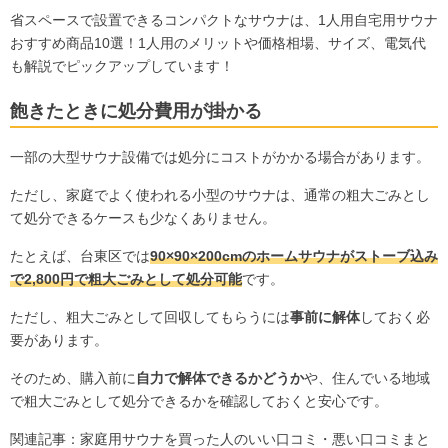
省スペースで設置できるコンパクトなサウナは、
1人用自宅用サウナ
おすすめ商品10選！1人用のメリットや価格相場、サイズ、電気代
も解説
でピックアップしています！
飽きたときに処分費用が掛かる
一部の大型サウナ設備では処分にコストがかかる場合があります。
ただし、家庭でよく使われる小型のサウナは、通常の粗大ごみとし
て処分できるケースも少なくありません。
たとえば、台東区では
90×90×200cmのホームサウナがストーブ込み
で2,800円で粗大ごみとして処分可能
です。
ただし、粗大ごみとして回収してもらうには
事前に解体
しておく必
要があります。
そのため、購入前に
自力で解体できるかどうか
や、住んでいる地域
で粗大ごみとして処分できるかを確認しておくと安心です。
関連記事：
家庭用サウナを買った人のいい口コミ・悪い口コミまと