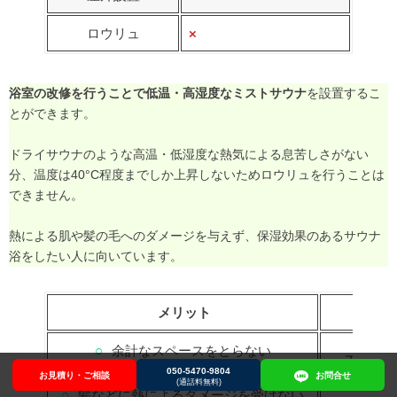
ロウリュ
×
浴室の改修を行うことで低温・高湿度なミストサウナ
を設置するこ
とができます。
ドライサウナのような高温・低湿度な熱気による息苦しさがない
分、温度は40°C程度までしか上昇しないためロウリュを行うことは
できません。
熱による肌や髪の毛へのダメージを与えず、保湿効果のあるサウナ
浴をしたい人に向いています。
メリット
○
余
計なスペースをとらない
×
工事が
○
普段の生活の延長線上でサウナ浴できる
050-5470-9804
お見積り・ご相談
お見積り・ご相談
050-5470-9804
お問合せ
お問合せ
×
ミスト
(通話料無料)
○
髪などに熱によるダメージを受けない