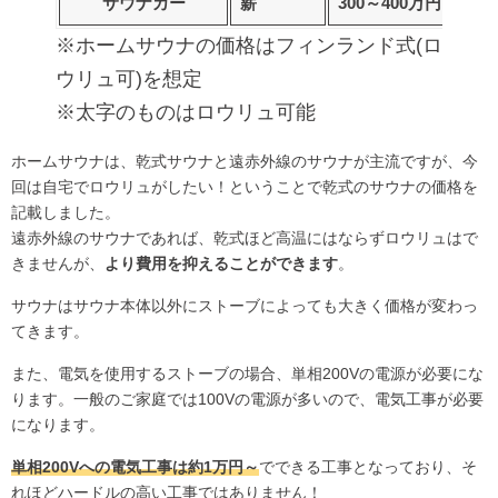
サウナカー
薪
300～400万円
3万
※ホームサウナの価格はフィンランド式(ロ
ウリュ可)を想定
※太字のものはロウリュ可能
ホームサウナは、乾式サウナと遠赤外線のサウナが主流ですが、今
回は自宅でロウリュがしたい！ということで乾式のサウナの価格を
記載しました。
遠赤外線のサウナであれば、乾式ほど高温にはならずロウリュはで
きませんが、
より費用を抑えることができます
。
サウナはサウナ本体以外にストーブによっても大きく価格が変わっ
てきます。
また、電気を使用するストーブの場合、単相200Vの電源が必要にな
ります。一般のご家庭では100Vの電源が多いので、電気工事が必要
になります。
単相200Vへの電気工事は約1万円～
でできる工事となっており、そ
れほどハードルの高い工事ではありません！