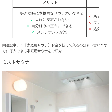
メリット
○
好きな時に本格的なサウナ浴ができる
×
ある程度
○
天候に左右されない
×
ブレーカ
○
自分好みの空間にできる
×
処分する
○
メンテナンスが楽
関連記事」：
【家庭用サウナ】お金を払って入るのはもう古い？す
ぐに導入できる家庭用サウナをご紹介
ミストサウナ