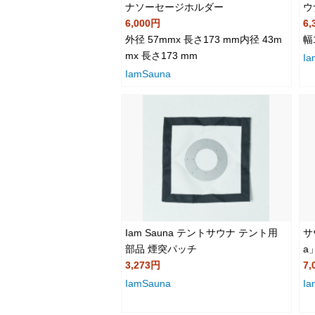
ナソーセージホルダー
ウ
6,000円
6,
外径 57mmx 長さ173 mm内径 43m
幅
mx 長さ173 mm
Ia
IamSauna
Iam Sauna テントサウナ テント用
サ
部品 煙突パッチ
a
3,273円
7,
IamSauna
Ia