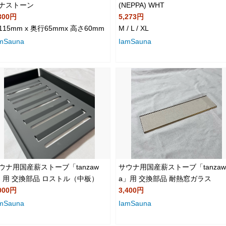
ナストーン
(NEPPA) WHT
300円
5,273円
115mm x 奥行65mmx 高さ60mm
M / L / XL
mSauna
IamSauna
ウナ用国産薪ストーブ「tanzaw
サウナ用国産薪ストーブ「tanzaw
」用 交換部品 ロストル（中板）
a」用 交換部品 耐熱窓ガラス
000円
3,400円
mSauna
IamSauna