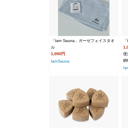
「Iam Sauna」ガーゼフェイスタオ
「
ル
1,
1,000円
使
納
IamSauna
Ia