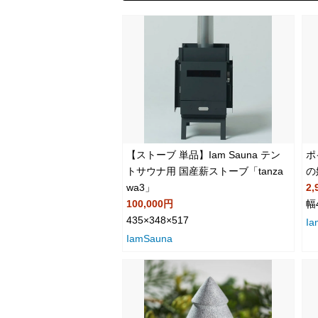
【ストーブ 単品】Iam Sauna テン
ポ
トサウナ用 国産薪ストーブ「tanza
の
wa3」
2,
100,000円
幅
435×348×517
Ia
IamSauna