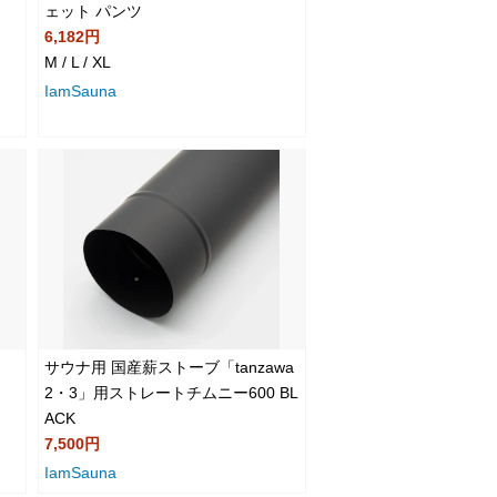
ェット パンツ
6,182円
M / L / XL
IamSauna
サウナ用 国産薪ストーブ「tanzawa
2・3」用ストレートチムニー600 BL
ACK
7,500円
IamSauna