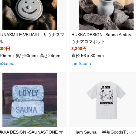
AUNASMILE VEIJARI サウナスマ
HUKKA DESIGN -Sauna Amfora-
ル
ウナアロマポット
300円
3,300円
90mm x 奥行90mmx 高さ24mm
直径 56 x 80 mm
mSauna
IamSauna
KKA DESIGN -SAUNASTONE サ
「Iam Sauna」 半袖GoodsTシャ