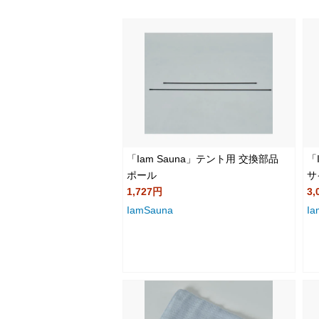
「Iam Sauna」テント用 交換部品
「
ポール
サ
1,727円
3,
IamSauna
Ia