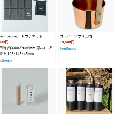
Iam Sauna」 サウナマット
コッパーロウリュ桶
000円
18,500円
用時:約330×270×5mm(厚み) 収
IamSauna
時:約125×145×45mm
mSauna