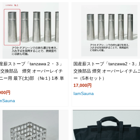
産薪ストーブ「tanzawa２・３」
国産薪ストーブ「tanzawa2・3」
 交換部品 煙突 オーバーレイチ
交換部品 煙突 オーバーレイチム
ニー用 最下(太)部 （№１) 1本 単
ー（5本セット）
17,000円
000円
IamSauna
mSauna