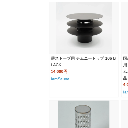
薪ストーブ用 チムニートップ 106 B
国
LACK
用
14,000円
ム
品
IamSauna
4,
Ia