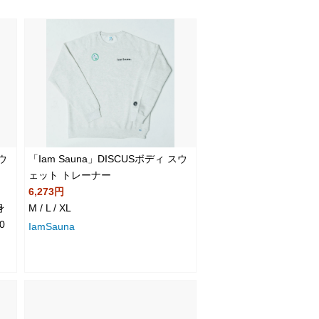
スウ
「Iam Sauna」DISCUSボディ スウ
ェット トレーナー
6,273円
身
M / L / XL
0
IamSauna