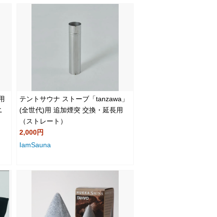
用
テントサウナ ストーブ「tanzawa」
ニ
(全世代)用 追加煙突 交換・延長用
（ストレート）
2,000円
IamSauna