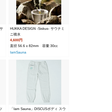
 サ
HUKKA DESIGN -Siskus- サウナミ
ニ噴水
4,600円
直径 56.6 x 82mm 容量:30cc
IamSauna
ツ
「Iam Sauna」DISCUSボディ スウ