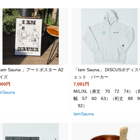
Iam Sauna 」アートポスター A2
「Iam Sauna」 DISCUSボディ
イズ
ェット パーカー
000円
7,091円
M/L/XL（身丈 70 72 74）（
mSauna
幅 57 60 63）（裄丈 88 9
92）
IamSauna