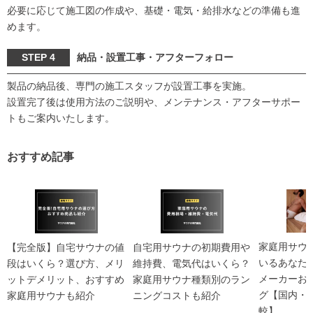
必要に応じて施工図の作成や、基礎・電気・給排水などの準備も進
めます。
STEP 4
納品・設置工事・アフターフォロー
製品の納品後、専門の施工スタッフが設置工事を実施。
設置完了後は使用方法のご説明や、メンテナンス・アフターサポー
トもご案内いたします。
おすすめ記事
家庭用サウ
【完全版】自宅サウナの値
自宅用サウナの初期費用や
いるあなた
段はいくら？選び方、メリ
維持費、電気代はいくら？
メーカーお
ットデメリット、おすすめ
家庭用サウナ種類別のラン
グ【国内・
家庭用サウナも紹介
ニングコストも紹介
較】