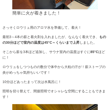
簡単に火が着きました！
さっそくロウリュ用のアロマ水を準備して、着火！
最初3～4本の薪と着火剤を入れましたが、なんなく着火でき、
もの
の30分ほどで室内の温度は45°C～くらいまで上昇
しました。
そこから薪を3本ほど追加し、サウナ室内の温度はすぐに
85°C
ほど
に！
ロウリュをしつつものの数分で体中から大粒の汗が！薪ストーブの
炎がめっちゃ気持ちいいです！
10分ほどあったまって次は水風呂に！
照明を切り替えて、間接照明でオシャレな空間にすることもできま
す！