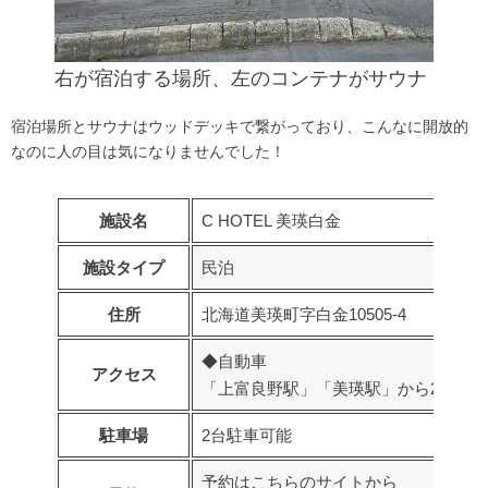
右が宿泊する場所、左のコンテナがサウナ
宿泊場所とサウナはウッドデッキで繋がっており、こんなに開放的
なのに人の目は気になりませんでした！
施設名
C HOTEL 美瑛白金
施設タイプ
民泊
住所
北海道美瑛町字白金10505-4
◆自動車
アクセス
「上富良野駅」「美瑛駅」から25分
駐車場
2台駐車可能
予約は
こちらのサイト
から