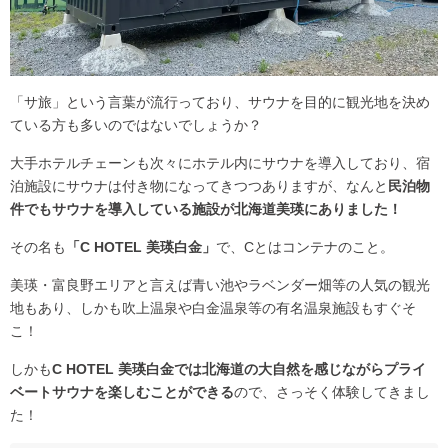
「サ旅」という言葉が流行っており、サウナを目的に観光地を決め
ている方も多いのではないでしょうか？
大手ホテルチェーンも次々にホテル内にサウナを導入しており、宿
泊施設にサウナは付き物になってきつつありますが、なんと
民泊物
件でもサウナを導入している施設が北海道美瑛にありました！
その名も
「C HOTEL 美瑛白金」
で、Cとはコンテナのこと。
美瑛・富良野エリアと言えば青い池やラベンダー畑等の人気の観光
地もあり、しかも吹上温泉や白金温泉等の有名温泉施設もすぐそ
こ！
しかも
C HOTEL 美瑛白金では北海道の大自然を感じながらプライ
ベートサウナを楽しむことができる
ので、さっそく体験してきまし
た！