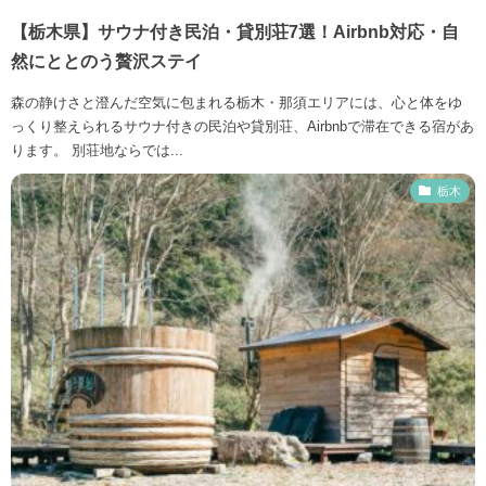
【栃木県】サウナ付き民泊・貸別荘7選！Airbnb対応・自
然にととのう贅沢ステイ
森の静けさと澄んだ空気に包まれる栃木・那須エリアには、心と体をゆ
っくり整えられるサウナ付きの民泊や貸別荘、Airbnbで滞在できる宿があ
ります。 別荘地ならでは...
栃木