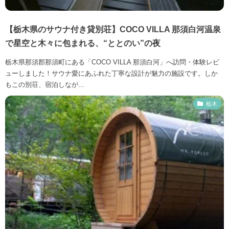
【栃木県のサウナ付き貸別荘】COCO VILLA 那須白河温泉
で星空と木々に包まれる、“ととのい”の夜
栃木県那須郡那須町にある「COCO VILLA 那須白河」へ訪問・体験レビ
ューしました！サウナ愛にあふれた丁寧な設計が魅力の施設です。しか
もこの別荘、宿泊しなが...
栃木