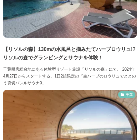
【リソルの森】130mの水風呂と摘みたてハーブロウリュ!?
リソルの森でグランピングとサウナを体験！
千葉県房総台地にある体験型リゾート施設「リソルの森」にて、 2024年
4月27日からスタートする、1日2組限定の『生ハーブのロウリュでととの
う貸切バレルサウナ9...
千葉