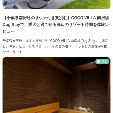
【千葉県南房総のサウナ付き貸別荘】COCO VILLA 南房総
Dog Stayで、愛犬と過ごせる海辺のリゾート時間を体験レ
ビュー
千葉県南房総・海まで徒歩1分「COCO VILLA 南房総 Dog Stay」に訪問
し、体験レビューしてきました！その名の通り、ペットとの滞在が可能
なヴィラです...
千葉