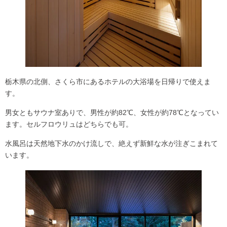
栃木県の北側、さくら市にあるホテルの大浴場を日帰りで使えま
す。
男女ともサウナ室ありで、
男性が約82℃、女性が約78℃
となってい
ます。
セルフロウリュ
はどちらでも可。
水風呂は天然地下水のかけ流しで、絶えず新鮮な水が注ぎこまれて
います。