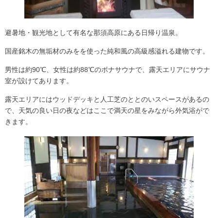
避暑地・観光地として有名な
那須高原
にある日帰り温泉。
国産銘木の無垢材のみをを使った純和風の高級感溢れる建物です。
男性は
約90℃、女性は約88℃
のボナサウナで、露天エリアにサウナ
室が設けてあります。
露天エリアにはウッドデッキと人工芝のととのいスペースがあるの
で、天気の良い日の夜などはここで満天の星をみながら外気浴がで
きます。