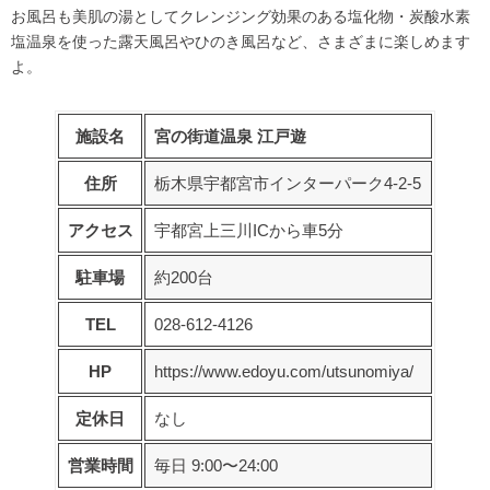
お風呂も美肌の湯としてクレンジング効果のある塩化物・炭酸水素
塩温泉を使った露天風呂やひのき風呂など、さまざまに楽しめます
よ。
施設名
宮の街道温泉 江戸遊
住所
栃木県宇都宮市インターパーク4-2-5
アクセス
宇都宮上三川ICから車5分
駐車場
約200台
TEL
028-612-4126
HP
https://www.edoyu.com/utsunomiya/
定休日
なし
営業時間
毎日 9:00〜24:00