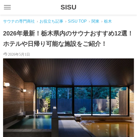
SISU
サウナの専門商社
›
お役立ち記事
›
SISU TOP
›
関東
›
栃木
2026年最新！栃木県内のサウナおすすめ12選！
ホテルや日帰り可能な施設をご紹介！
2026年5月1日