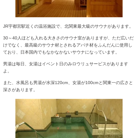
JR宇都宮駅近くの温浴施設で、
北関東最大級のサウナ
があります。
30～40人ほども入れる大きさのサウナ室がありますが、ただ広いだ
けでなく、
最高級のサウナ材
とされるアバチ材をふんだんに使用し
ており、日本国内でもなかなかないサウナになっています。
男湯は毎日、女湯はイベント日のみ
ロウリュサービス
があります
よ。
また、水風呂も男湯が水深120cm、女湯が100cmと
関東一の広さと
深さ
があります。