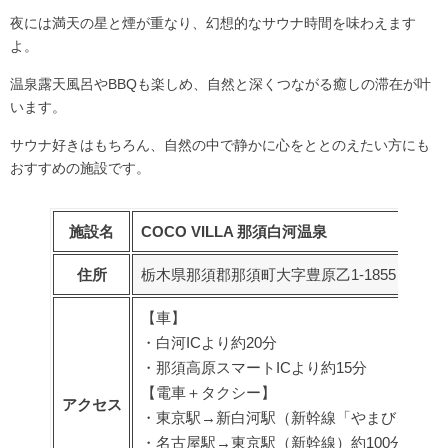
夜には満天の星と煙が重なり、幻想的なサウナ時間を味わえます
よ。
温泉露天風呂やBBQも楽しめ、自然と深くつながる癒しの滞在が叶
います。
サウナ好きはもちろん、自然の中で静かに心をととのえたい方にも
おすすめの施設です。
施設名
COCO VILLA 那須白河温泉
住所
栃木県那須郡那須町大字豊原乙1-1855
【車】
・白河ICより約20分
・那須高原スマートICより約15分
【電車＋タクシー】
アクセス
・東京駅→新白河駅（新幹線「やまびこ／なす
・名古屋駅→東京駅（新幹線）約100分→新白河